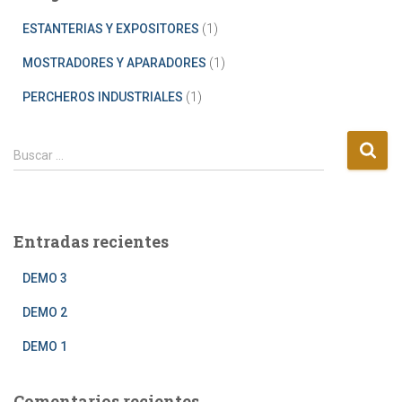
ESTANTERIAS Y EXPOSITORES
(1)
MOSTRADORES Y APARADORES
(1)
PERCHEROS INDUSTRIALES
(1)
B
Buscar …
u
s
c
a
Entradas recientes
r
:
DEMO 3
DEMO 2
DEMO 1
Comentarios recientes