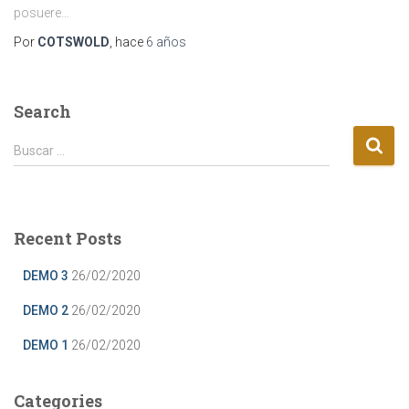
posuere…
Por
COTSWOLD
, hace
6 años
Search
B
Buscar …
u
s
c
a
Recent Posts
r
:
DEMO 3
26/02/2020
DEMO 2
26/02/2020
DEMO 1
26/02/2020
Categories