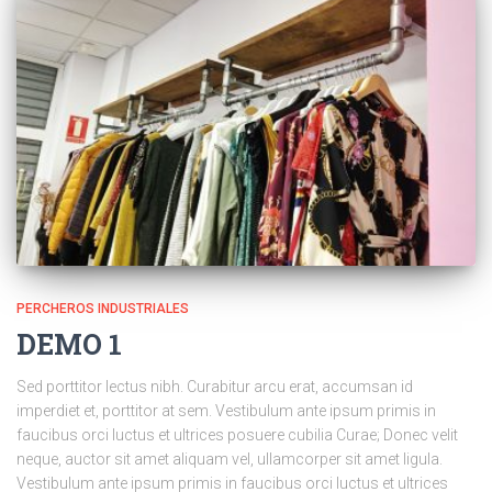
PERCHEROS INDUSTRIALES
DEMO 1
Sed porttitor lectus nibh. Curabitur arcu erat, accumsan id
imperdiet et, porttitor at sem. Vestibulum ante ipsum primis in
faucibus orci luctus et ultrices posuere cubilia Curae; Donec velit
neque, auctor sit amet aliquam vel, ullamcorper sit amet ligula.
Vestibulum ante ipsum primis in faucibus orci luctus et ultrices